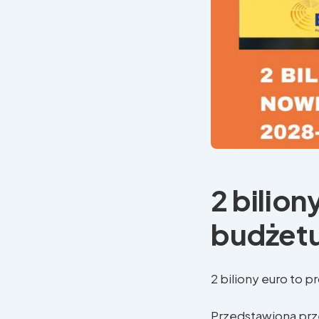
2 bilio
budżetu
2 biliony euro to
Przedstawiona prz