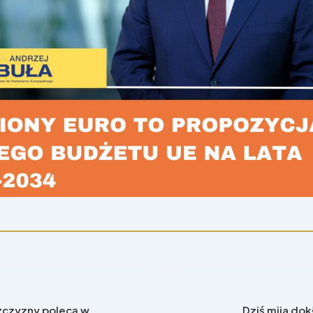
zczyzny polecą w
Dziś mija do