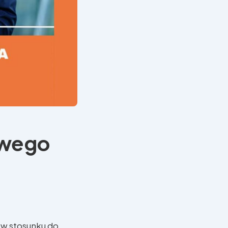
owego
 w stosunku do