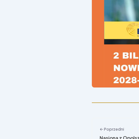
← Poprzedni
Nasiona z Opols