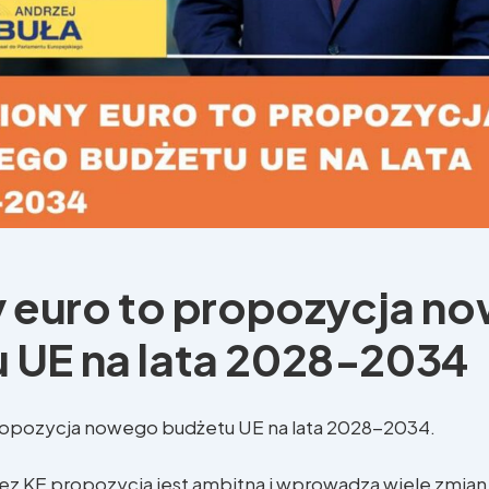
ny euro to propozycja n
 UE na lata 2028-2034
 propozycja nowego budżetu UE na lata 2028-2034.
ez KE propozycja jest ambitna i wprowadza wiele zmian