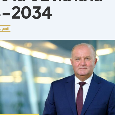
8-2034
egorii