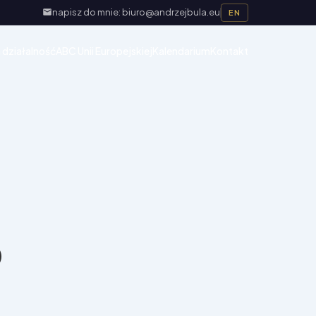
napisz do mnie: biuro@andrzejbula.eu
EN
 działalność
ABC Unii Europejskiej
Kalendarium
Kontakt
o