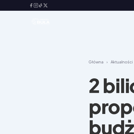
Główna
›
Aktualności
2 bil
prop
budż