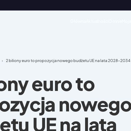
Główna
Aktualności
O mnie
Moja
›
2 biliony euro to propozycja nowego budżetu UE na lata 2028-2034
iony euro to
ozycja noweg
etu UE na lata