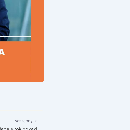
Następny →
kładnie rok odkąd