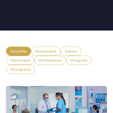
W Parlamencie Europejskim
W regionie
Wszystkie
Bez kategorii
Debaty
Głosowania
W Parlamencie
W regionie
Wystąpienia