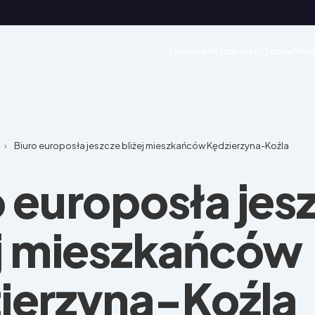
Główna
Aktualności
O mnie
Moja
›
Biuro europosła jeszcze bliżej mieszkańców Kędzierzyna-Koźla
o europosła jes
ej mieszkańców
ierzyna-Koźla