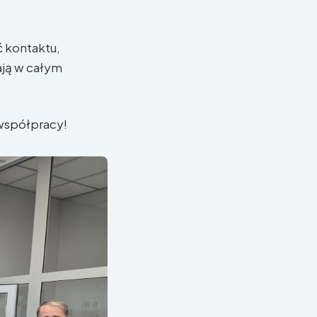
ć kontaktu,
ają w całym
 współpracy!