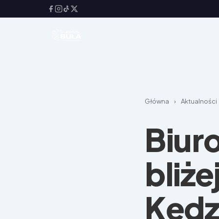
Główna
›
Aktualności
Biur
bliż
Kędz