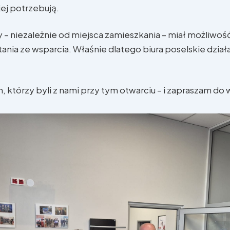
ej potrzebują.
y – niezależnie od miejsca zamieszkania – miał możliwoś
ania ze wsparcia. Właśnie dlatego biura poselskie dział
, którzy byli z nami przy tym otwarciu – i zapraszam do