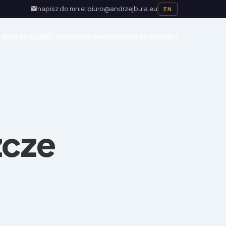
napisz do mnie: biuro@andrzejbula.eu
EN
 działalność
ABC Unii Europejskiej
Kalendarium
Kontakt
zcze