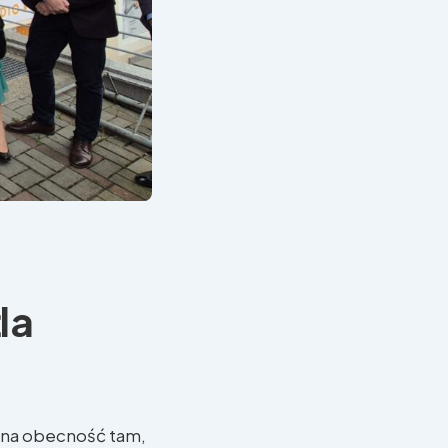
la
etna obecność tam,