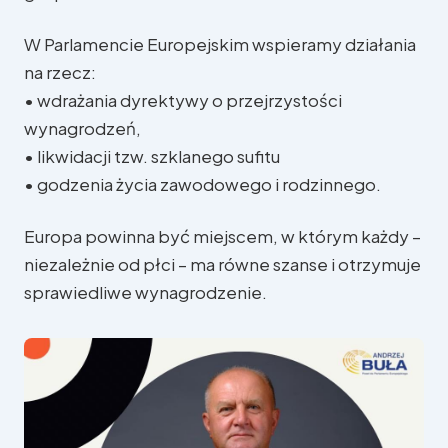
W Parlamencie Europejskim wspieramy działania
na rzecz:
• wdrażania dyrektywy o przejrzystości
wynagrodzeń,
• likwidacji tzw. szklanego sufitu
• godzenia życia zawodowego i rodzinnego.
W Parlamencie Europejskim
Europa powinna być miejscem, w którym każdy –
W regionie
niezależnie od płci – ma równe szanse i otrzymuje
sprawiedliwe wynagrodzenie.