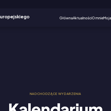
Główna
Aktualności
O mnie
Moja
NADCHODZĄCE WYDARZENIA
Kalendarium