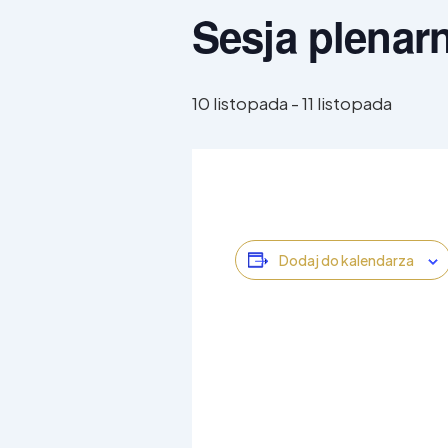
Sesja plenar
10 listopada
-
11 listopada
Dodaj do kalendarza