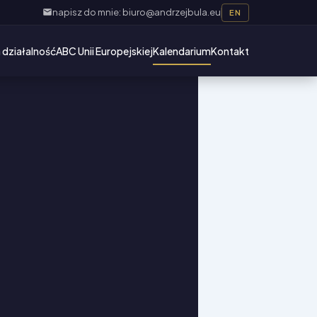
napisz do mnie: biuro@andrzejbula.eu
EN
 działalność
ABC Unii Europejskiej
Kalendarium
Kontakt