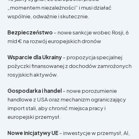
„momentem niezależności” i musi działać
wspólnie, odważnie i skutecznie.
Bezpieczeństwo
– nowe sankcje wobec Rosji, 6
mld € na rozwój europejskich dronów
Wsparcie dla Ukrainy
– propozycja specjalnej
pożyczki finansowanej z dochodów zamrożonych
rosyjskich aktywów.
Gospodarka i handel
– nowe porozumienie
handlowe z USA oraz mechanizm ograniczający
import stali, aby chronić miejsca pracy i
europejski przemysł.
Nowe inicjatywy UE
– inwestycje w przemysł, AI,
W Parlamencie Europejskim