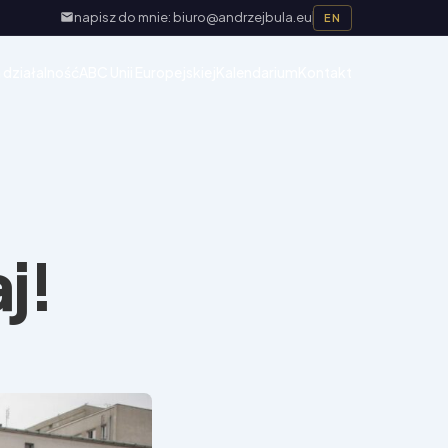
napisz do mnie: biuro@andrzejbula.eu
EN
 działalność
ABC Unii Europejskiej
Kalendarium
Kontakt
j!