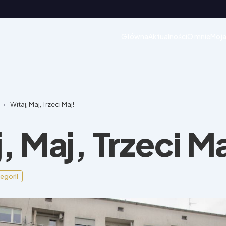
Główna
Aktualności
O mnie
Moja
›
Witaj, Maj, Trzeci Maj!
, Maj, Trzeci Ma
egorii