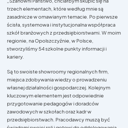
„Szanowni Państwo, chciałbym skupić się na
trzech elementach, które według mnie są
zasadnicze w omawianym temacie. Po pierwsze
ścisła, systemowa i instytucjonalna współpraca
szkół branżowych z przedsiębiorstwami. W moim
regionie, na Opolszczyźnie, w Polsce,
stworzyliśmy 54 szkolne punkty informacji i
kariery.
Są to swoiste showroomy regionalnych firm,
W Parlamenc
miejsca zdobywania wiedzy o prowadzeniu
W re
własnej działalności gospodarczej. Kolejnym
kluczowym elementem jest odpowiednie
przygotowanie pedagogów i doradców
zawodowych w szkołach oraz kadr w
przedsiębiorstwach. Pracodawcy muszą być
świadomi swojej roli i gotowi do oddelegowania