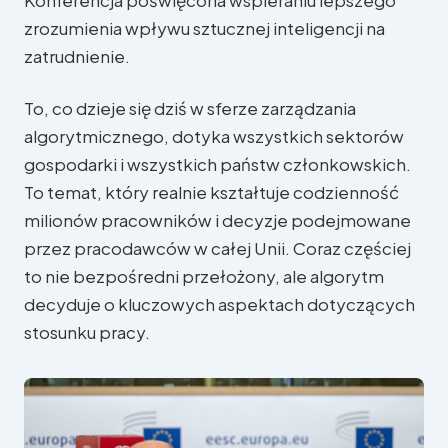
Konferencja poświęcona wspieraniu lepszego
zrozumienia wpływu sztucznej inteligencji na
zatrudnienie.
To, co dzieje się dziś w sferze zarządzania
algorytmicznego, dotyka wszystkich sektorów
gospodarki i wszystkich państw członkowskich.
W Parlamencie Europejskim
To temat, który realnie kształtuje codzienność
milionów pracowników i decyzje podejmowane
W regionie
przez pracodawców w całej Unii. Coraz częściej
to nie bezpośredni przełożony, ale algorytm
decyduje o kluczowych aspektach dotyczących
stosunku pracy.