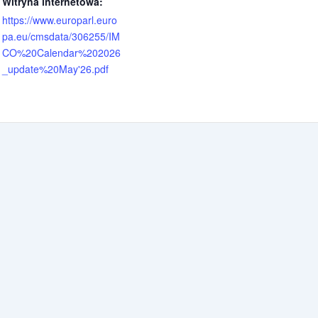
Witryna internetowa:
https://www.europarl.euro
pa.eu/cmsdata/306255/IM
CO%20Calendar%202026
_update%20May'26.pdf
Posiedzenie komisji Rynku Wewn
zej Buła. Wszelkie prawa zastrzeżone.
Pol