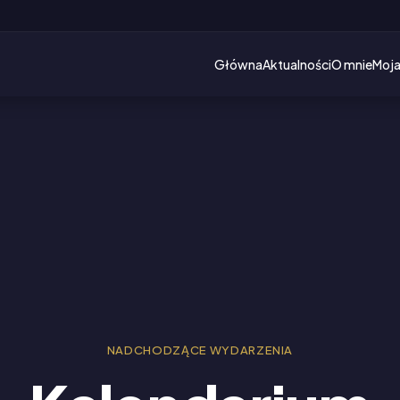
Główna
Aktualności
O mnie
Moja
NADCHODZĄCE WYDARZENIA