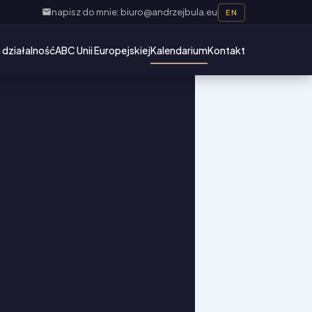
napisz do mnie: biuro@andrzejbula.eu
EN
 działalność
ABC Unii Europejskiej
Kalendarium
Kontakt