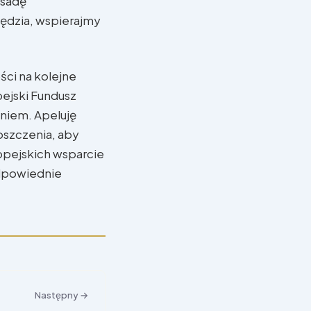
asadę
ędzia, wspierajmy
ści na kolejne
pejski Fundusz
eniem. Apeluję
oszczenia, aby
ropejskich wsparcie
odpowiednie
Następny →