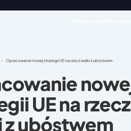
Główna
Aktualności
O mnie
Moja
›
Opracowanie nowej strategii UE na rzecz walki z ubóstwem
cowanie nowe
egii UE na rzecz
i z ubóstwem