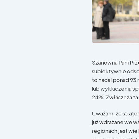
Szanowna Pani Prz
subiektywnie odset
to nadal ponad 93 
lub wykluczenia sp
24%. Zwłaszcza ta 
Uważam, że strateg
już wdrażane we w
regionach jest wiel