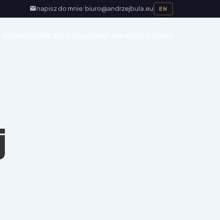
napisz do mnie: biuro@andrzejbula.eu
EN
 działalność
ABC Unii Europejskiej
Kalendarium
Kontakt
j