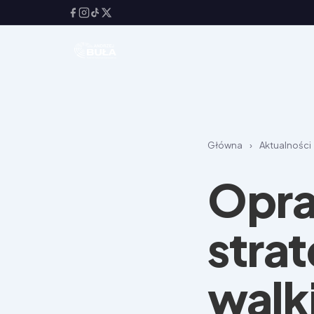
Główna
›
Aktualności
Opra
strat
walk