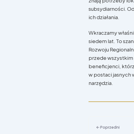
znają potrzeby lok
subsydiarności. O
ich działania.
Wkraczamy właśnie
siedem lat. To sza
Rozwoju Regionaln
przede wszystkim 
beneficjenci, któr
w postaci jasnych
narzędzia.
← Poprzedni