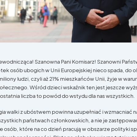
ewodnicząca! Szanowna Pani Komisarz! Szanowni Pańs
ek osób ubogich w Unii Europejskiej nieco spada, do o
miliony ludzi, czyli aż 21% mieszkańców Unii, żyje w war
ołecznego. Wśród dzieci wskaźnik ten jest jeszcze wyżs
ostatnia liczba to powód do wstydu dla nas wszystkich.
ia walki z ubóstwem powinna uzupełniać i wzmacniać na
szystkich państwach członkowskich, a nie je zastępowa
e osób, które na co dzień pracują w obszarze polityki sp