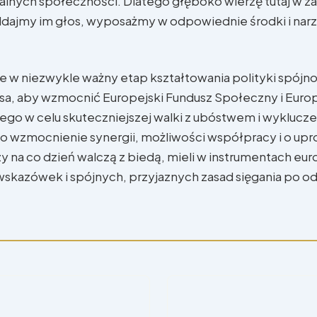
alnych społeczności. Dlatego głęboko wierzę tutaj w z
ddajmy im głos, wyposażmy w odpowiednie środki i narz
 w niezwykle ważny etap kształtowania polityki spójno
nsa, aby wzmocnić Europejski Fundusz Społeczny i Euro
ego w celu skuteczniejszej walki z ubóstwem i wyklucz
o wzmocnienie synergii, możliwości współpracy i o upr
zy na co dzień walczą z biedą, mieli w instrumentach eu
 wskazówek i spójnych, przyjaznych zasad sięgania po 