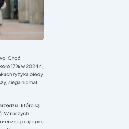
two! Choć
koło 17% w 2024 r.,
unkach ryzyka biedy
zy, sięga niemal
rzędzia, które są
ć. W naszych
ołecznej i najlepiej