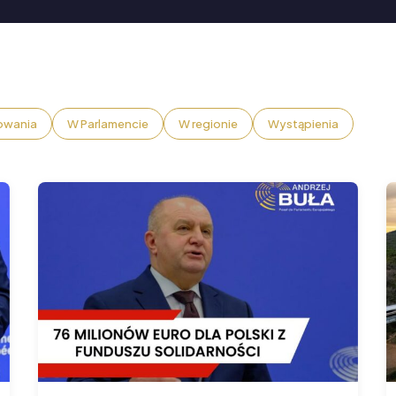
owania
W Parlamencie
W regionie
Wystąpienia