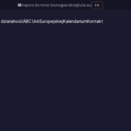
napisz do mnie: biuro@andrzejbula.eu
EN
 działalność
ABC Unii Europejskiej
Kalendarium
Kontakt