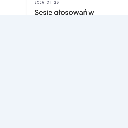
2025-07-25
Sesje głosowań w
komisjach
parlamentarnych
Bez kategorii