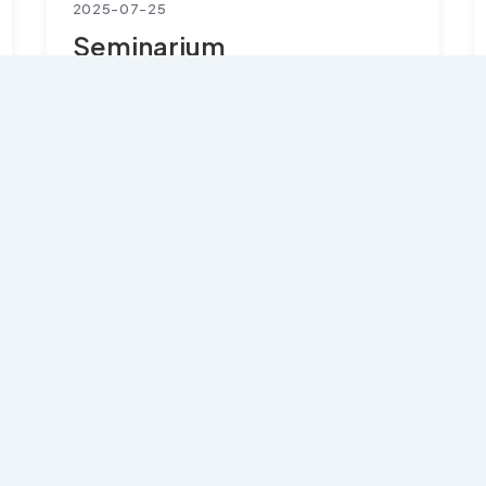
2025-07-25
Seminarium
„Transforming Work: Skills
in Automated and
Bez kategorii
Augmented Environment”